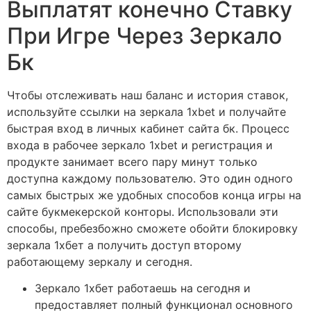
Выплатят конечно Ставку
При Игре Через Зеркало
Бк
Чтобы отслеживать наш баланс и история ставок,
используйте ссылки на зеркала 1xbet и получайте
быстрая вход в личных кабинет сайта бк. Процесс
входа в рабочее зеркало 1xbet и регистрация и
продукте занимает всего пару минут только
доступна каждому пользователю. Это один одного
самых быстрых же удобных способов конца игры на
сайте букмекерской конторы. Использовали эти
способы, пребезбожно сможете обойти блокировку
зеркала 1хбет а получить доступ второму
работающему зеркалу и сегодня.
Зеркало 1хбет работаешь на сегодня и
предоставляет полный функционал основного