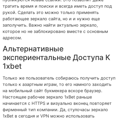
тратить время и поиски и всегда иметь доступ под
рукой. Сделать это можно только применять
работающее зеркало сайта, но и и нужно еще
заполучить. Важно найти актуально зеркало,
которое но не заблокировано вместе с основным
адресом.
Альтернативные
экспериентальные Доступа К
1xbet
Только же пользователь собираюсь получить доступ
только к азартным играм, то его намного заходить
на мобильный сайт букмекера вскоре браузер.
Настоящее рабочее зеркало 1xBet раньше
начинается с HTTPS и визуально вконец повторяет
фирменный тип компании. Да, стулочасы зеркало
1xBet в сегодня и VPN можно использовать