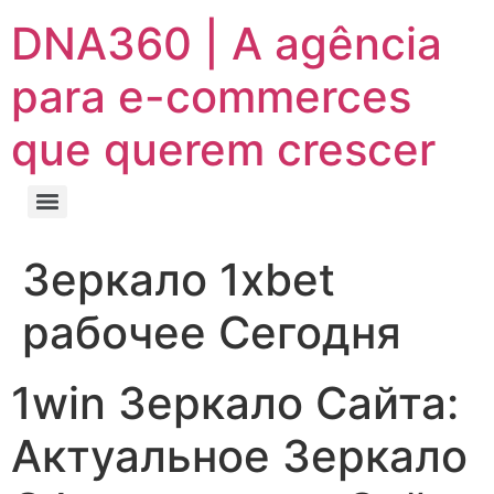
DNA360 | A agência
para e-commerces
que querem crescer
Зеркало 1xbet
рабочее Сегодня
1win Зеркало Сайта:
Актуальное Зеркало