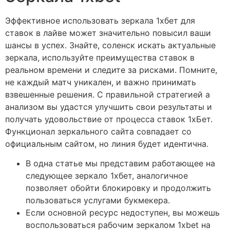
Эффективное использовать зеркала 1хбет для
ставок в лайве может значительно повысил ваши
шансы в успех. Знайте, соленск искать актуальные
зеркала, используйте преимущества ставок в
реальном времени и следите за рисками. Помните,
не каждый матч уникален, и важно принимать
взвешенные решения. С правильной стратегией а
анализом вы удастся улучшить свои результаты и
получать удовольствие от процесса ставок 1хБет.
Функционал зеркального сайта совпадает со
официальным сайтом, но линия будет идентична.
В одна статье мы представим работающее на
следующее зеркало 1хбет, аналогичное
позволяет обойти блокировку и продолжить
пользоваться услугами букмекера.
Если основной ресурс недоступен, вы можешь
воспользоваться рабочим зеркалом 1xbet на