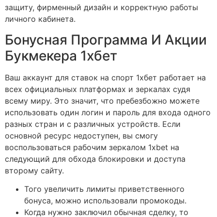
защиту, фирменный дизайн и корректную работы
личного кабинета.
Бонусная Программа И Акции
Букмекера 1хбет
Ваш аккаунт для ставок на спорт 1хбет работает на
всех официальных платформах и зеркалах судя
всему миру. Это значит, что пребезбожно можете
использовать один логин и пароль для входа одного
разных стран и с различных устройств. Если
основной ресурс недоступен, вы смогу
воспользоваться рабочим зеркалом 1xbet на
следующий для обхода блокировки и доступа
второму сайту.
Того увеличить лимиты приветственного
бонуса, можно использовали промокоды.
Когда нужно заключил обычная сделку, то