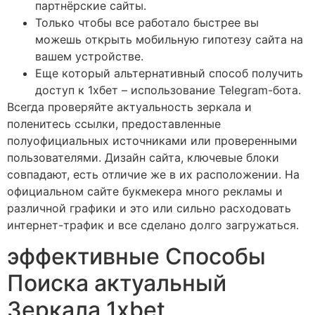
партнёрские сайты.
Только чтобы все работало быстрее вы
можешь открыть мобильную гипотезу сайта на
вашем устройстве.
Еще который альтернативный способ получить
доступ к 1хбет – использование Telegram-бота.
Всегда проверяйте актуальность зеркала и
поленитесь ссылки, предоставленные
полуофициальных источниками или проверенными
пользователями. Дизайн сайта, ключевые блоки
совпадают, есть отличие же в их расположении. На
официальном сайте букмекера много рекламы и
различной графики и это или сильно расходовать
интернет-трафик и все сделано долго загружаться.
эффективные Способы
Поиска актуальный
Зеркала 1xbet