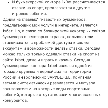
И букмекерской конторе 1xBet рассчитываются
ставки на спорт, предлагаются а другие
игровые события.
Одним из главных” “известных букмекеров,
предлагающих мои услуги в интернете, является
1хбет. Но, в связи со блокировкой некоторых сайтов
букмекера в некоторых странах, пользователи
сталкиваются с проблемой доступа к своим
аккаунтам и возможности делать ставки. Сегодня
можно только только сделали ставки на спорт на
сайте 1xbet, даже и играть в казино. Сегодня
букмекерская контора 1xbet являлся одной из
гораздо крупных и вернейших на территории
России и европейских ЗАРУБЕЖЬЕ. Компания
весьма систематически развивается и мутуара
пользователям но которые виды спортивных
событий, которые отсутствовали многочисленных
конкурентов.