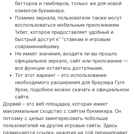
бетторов и гемблеров, только же для новой
клиентов букмекера.
Помимо зеркала, пользователи также могут
воспользоваться мобильным приложением
1хбет, которое предоставляет удобный и
быстрый доступ к” “ставкам и игровым
современнейшему.
Не имеет значения, входите ли вы прошло
официальное зеркало, сайт или приложение —
все функции остаетесь доступными.
Тот этот вариант – это использование
необходимого расширения для браузера Гугл
Хром, подобное можно скачать в официальном
сайте.
Дорвей – это веб-площадка, которая имеет
максимальные сходство с сайтом букмекера. Он
потоэму с целью заинтересовать побольше
пользователей на другие игровые сайты. Здесь
размещается ссылка, нажатие на той перенаправит