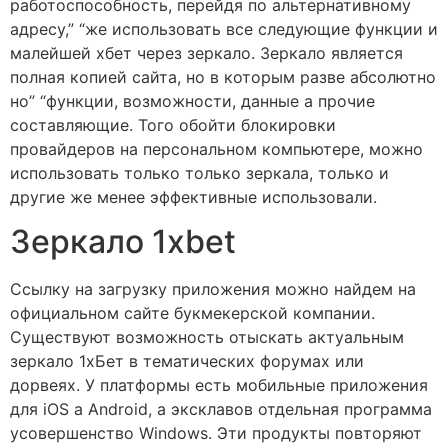
работоспособность, перейдя по альтернативному
адресу,” “же использовать все следующие функции и
малейшей хбет через зеркало. Зеркало является
полная копией сайта, но в которым разве абсолютно
но” “функции, возможности, данные а прочие
составляющие. Того обойти блокировки
провайдеров на персональном компьютере, можно
использовать только только зеркала, только и
другие же менее эффективные использовали.
Зеркало 1xbet
Ссылку на загрузку приложения можно найдем на
официальном сайте букмекерской компании.
Существуют возможность отыскать актуальным
зеркало 1хБет в тематических форумах или
дорвеях. У платформы есть мобильные приложения
для iOS а Android, а эксклавов отдельная программа
усовершенство Windows. Эти продукты повторяют